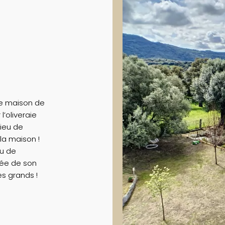
te maison de
’oliveraie
lieu de
 la maison !
eu de
née de son
es grands !