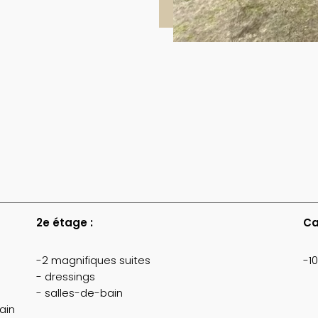
2e étage :
Ca
-2 magnifiques suites
-1
- dressings
- salles-de-bain
ain